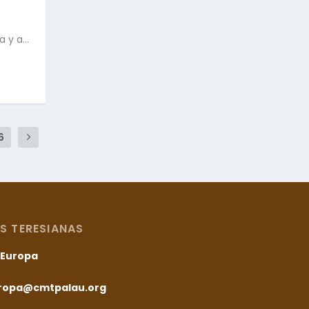
y a...
6
S TERESIANAS
– Europa
uropa@cmtpalau.org