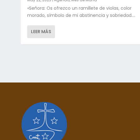
«Señora: Os ofrezco un ramillete de violas, color
morado, símbolo de mi abstinencia y sobriedad....
LEER MÁS