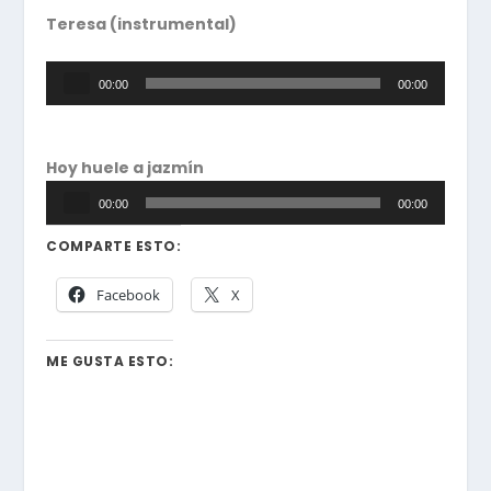
Teresa (instrumental)
Reproductor
00:00
00:00
de
audio
Hoy huele a jazmín
Reproductor
00:00
00:00
de
audio
COMPARTE ESTO:
Facebook
X
ME GUSTA ESTO: