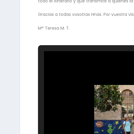
todo el itinerario y que transmite a quienes l
Gracias a todas vosotras Hnas. Por vuestra vis
Mª Teresa M. T.